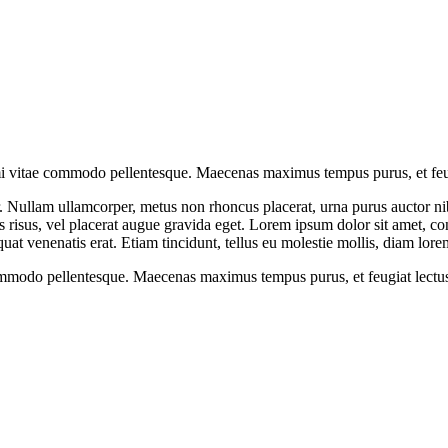
 mi vitae commodo pellentesque. Maecenas maximus tempus purus, et feugi
or. Nullam ullamcorper, metus non rhoncus placerat, urna purus auctor ni
cus risus, vel placerat augue gravida eget. Lorem ipsum dolor sit amet, co
equat venenatis erat. Etiam tincidunt, tellus eu molestie mollis, diam lor
ommodo pellentesque. Maecenas maximus tempus purus, et feugiat lectus 