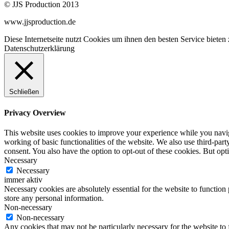
© JJS Production 2013
www.jjsproduction.de
Go
Diese Internetseite nutzt Cookies um ihnen den besten Service biet
to
Datenschutzerklärung
Top
Schließen
Privacy Overview
This website uses cookies to improve your experience while you navigat
working of basic functionalities of the website. We also use third-pa
consent. You also have the option to opt-out of these cookies. But op
Necessary
Necessary
immer aktiv
Necessary cookies are absolutely essential for the website to function 
store any personal information.
Non-necessary
Non-necessary
Any cookies that may not be particularly necessary for the website to 