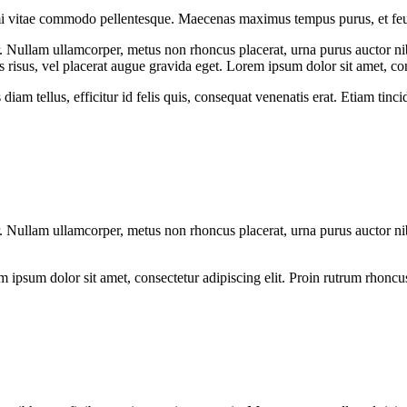
 mi vitae commodo pellentesque. Maecenas maximus tempus purus, et feugi
or. Nullam ullamcorper, metus non rhoncus placerat, urna purus auctor ni
cus risus, vel placerat augue gravida eget. Lorem ipsum dolor sit amet, con
iam tellus, efficitur id felis quis, consequat venenatis erat. Etiam tinci
or. Nullam ullamcorper, metus non rhoncus placerat, urna purus auctor ni
 ipsum dolor sit amet, consectetur adipiscing elit. Proin rutrum rhoncus a