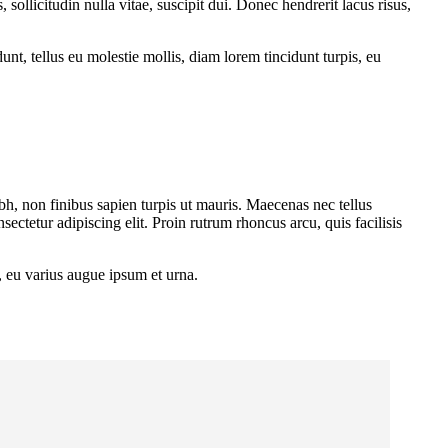
sollicitudin nulla vitae, suscipit dui. Donec hendrerit lacus risus,
dunt, tellus eu molestie mollis, diam lorem tincidunt turpis, eu
bh, non finibus sapien turpis ut mauris. Maecenas nec tellus
nsectetur adipiscing elit. Proin rutrum rhoncus arcu, quis facilisis
s, eu varius augue ipsum et urna.