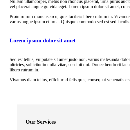
Nullam ullamcorper, metus non rhoncus placerat, urna purus auctor n
vel placerat augue gravida eget. Lorem ipsum dolor sit amet, consec
Proin rutrum rhoncus arcu, quis facilisis libero rutrum in. Vivamus d
varius augue ipsum et urna. Quisque commodo sed est sed iaculis
Lorem ipsum dolor sit amet
Sed est tellus, vulputate sit amet justo non, varius malesuada dol
ultricies, sollicitudin nulla vitae, suscipit dui. Donec hendrerit la
libero rutrum in.
Vivamus diam tellus, efficitur id felis quis, consequat venenatis er
Our Services