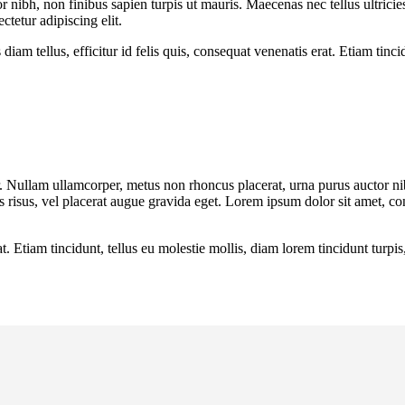
ibh, non finibus sapien turpis ut mauris. Maecenas nec tellus ultricies, 
tetur adipiscing elit.
iam tellus, efficitur id felis quis, consequat venenatis erat. Etiam tinci
.
or. Nullam ullamcorper, metus non rhoncus placerat, urna purus auctor ni
cus risus, vel placerat augue gravida eget. Lorem ipsum dolor sit amet, co
at. Etiam tincidunt, tellus eu molestie mollis, diam lorem tincidunt turpi