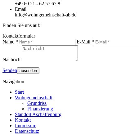
+49 60 21 - 62 57 67 8
Email:
info@wohngemeinschaft-ab.de
Finden Sie uns auf:
E-
Website
Kontaktformular
Mail
page
Name *
E-Mail *
page
opens
opens
in
in
new
Nachricht
new
window
window
Senden
Navigation
Start
Wohngemeinschaft
Grundriss
Finanzierung
Standort Aschaffenburg
Kontakt
Impressum
Datenschutz