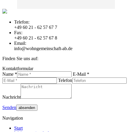
Telefon:
+49 60 21 - 62 57 67 7
Fax:
+49 60 21 - 62 57 67 8
Email:
info@wohngemeinschaft-ab.de
Finden Sie uns auf:
E-
Website
Kontaktformular
Mail
page
Name *
E-Mail *
page
opens
Telefon
opens
in
in
new
new
window
Nachricht
window
Senden
Navigation
Start