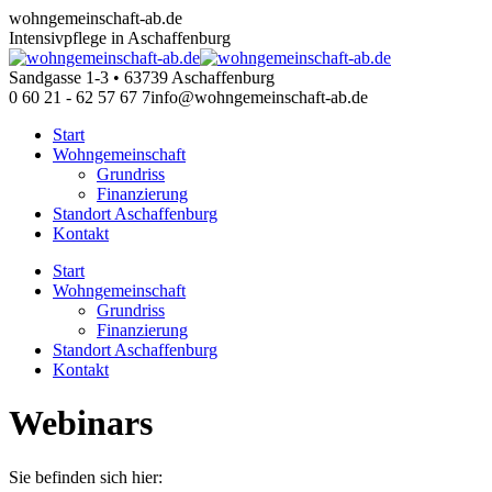
Zum
wohngemeinschaft-ab.de
Inhalt
Intensivpflege in Aschaffenburg
springen
Sandgasse 1-3 • 63739 Aschaffenburg
0 60 21 - 62 57 67 7
info@wohngemeinschaft-ab.de
Start
Wohngemeinschaft
Grundriss
Finanzierung
Standort Aschaffenburg
Kontakt
Start
Wohngemeinschaft
Grundriss
Finanzierung
Standort Aschaffenburg
Kontakt
Webinars
Sie befinden sich hier: